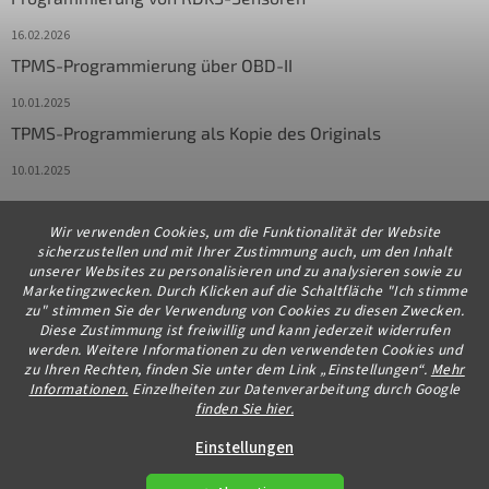
16.02.2026
TPMS-Programmierung über OBD-II
10.01.2025
TPMS-Programmierung als Kopie des Originals
10.01.2025
Wir verwenden Cookies, um die Funktionalität der Website
Kontakt
sicherzustellen und mit Ihrer Zustimmung auch, um den Inhalt
unserer Websites zu personalisieren und zu analysieren sowie zu
info
@
diagstore.de
Marketingzwecken. Durch Klicken auf die Schaltfläche "Ich stimme
zu" stimmen Sie der Verwendung von Cookies zu diesen Zwecken.
+491706654834
Diese Zustimmung ist freiwillig und kann jederzeit widerrufen
werden. Weitere Informationen zu den verwendeten Cookies und
zu Ihren Rechten, finden Sie unter dem Link „Einstellungen“.
Mehr
Informationen.
Einzelheiten zur Datenverarbeitung durch Google
finden Sie hier.
Erstellt von Shoptet Premium
Einstellungen