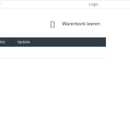
TTG, VERPACKG
IMPRESSUM
REKLAMATION UND WIDDERRUFSRECHT
Login
WARENKORB
Warenkorb leeren
hör
Update