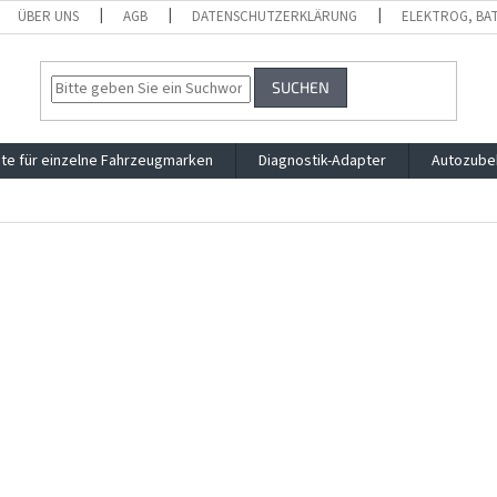
ÜBER UNS
AGB
DATENSCHUTZERKLÄRUNG
ELEKTROG, BA
SUCHEN
te für einzelne Fahrzeugmarken
Diagnostik-Adapter
Autozube