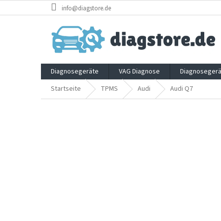
Zum
info@diagstore.de
Inhalt
springen
Diagnosegeräte
VAG Diagnose
Diagnosegerä
Startseite
TPMS
Audi
Audi Q7