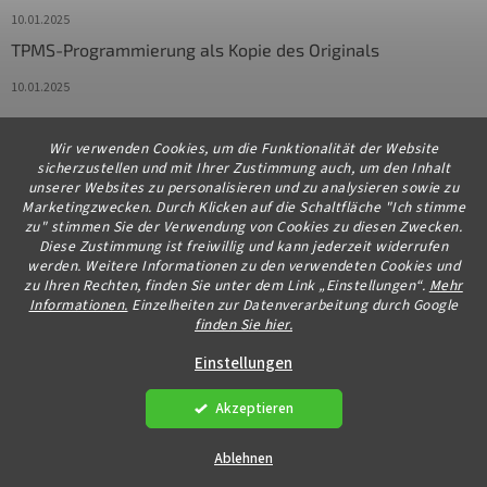
10.01.2025
TPMS-Programmierung als Kopie des Originals
10.01.2025
Wir verwenden Cookies, um die Funktionalität der Website
Kontakt
sicherzustellen und mit Ihrer Zustimmung auch, um den Inhalt
unserer Websites zu personalisieren und zu analysieren sowie zu
info
@
diagstore.de
Marketingzwecken. Durch Klicken auf die Schaltfläche "Ich stimme
zu" stimmen Sie der Verwendung von Cookies zu diesen Zwecken.
+491706654834
Diese Zustimmung ist freiwillig und kann jederzeit widerrufen
werden. Weitere Informationen zu den verwendeten Cookies und
zu Ihren Rechten, finden Sie unter dem Link „Einstellungen“.
Mehr
Informationen.
Einzelheiten zur Datenverarbeitung durch Google
finden Sie hier.
Erstellt von Shoptet Premium
Einstellungen
Akzeptieren
Copyright 2026
diagstore.de
. Alle Rechte vorbehalten.
Cookie-
Einstellungen ändern
Ablehnen