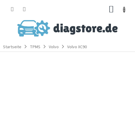
Zum
WARE
Inhalt
springen
Startseite
TPMS
Volvo
Volvo XC90