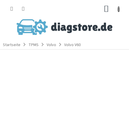
Zum
WARE
Inhalt
springen
Startseite
TPMS
Volvo
Volvo V60