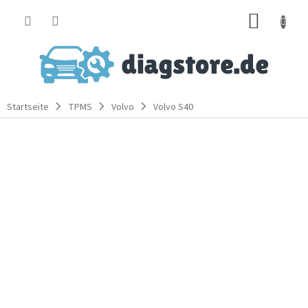
Zum
WARE
Inhalt
springen
Startseite
TPMS
Volvo
Volvo S40