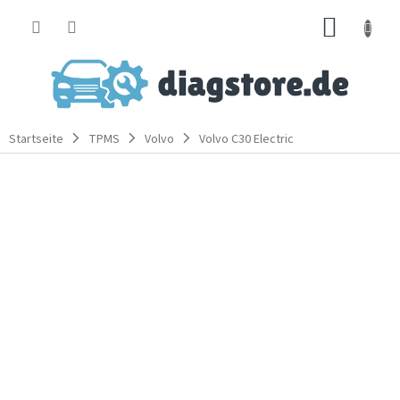
Zum
WARE
Inhalt
springen
Startseite
TPMS
Volvo
Volvo C30 Electric