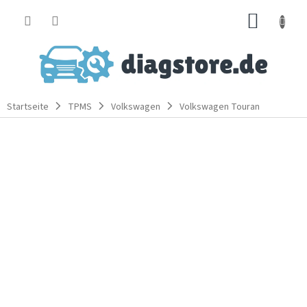
Zum
WARE
Inhalt
springen
Startseite
TPMS
Volkswagen
Volkswagen Touran