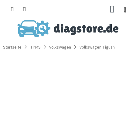
Zum
WARE
Inhalt
springen
Startseite
TPMS
Volkswagen
Volkswagen Tiguan