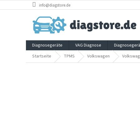
Zum
info@diagstore.de
Inhalt
springen
Diagnosegeräte
VAG Diagnose
Diagnosegerä
Startseite
TPMS
Volkswagen
Volkswag