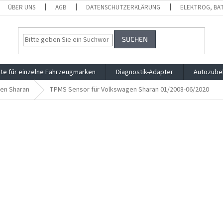
ÜBER UNS
AGB
DATENSCHUTZERKLÄRUNG
ELEKTROG, BA
SUCHEN
te für einzelne Fahrzeugmarken
Diagnostik-Adapter
Autozube
en Sharan
TPMS Sensor für Volkswagen Sharan 01/2008-06/2020