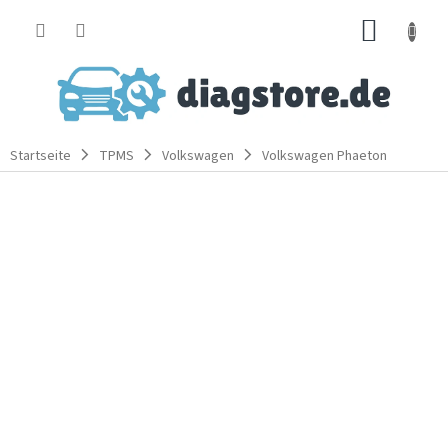
Zum
WARE
Inhalt
springen
Startseite
TPMS
Volkswagen
Volkswagen Phaeton