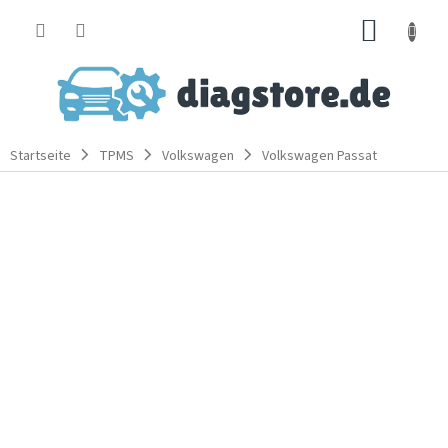
Zum
WARE
Inhalt
springen
Startseite
TPMS
Volkswagen
Volkswagen Passat