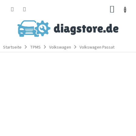
Zum
WARE
Inhalt
springen
Startseite
TPMS
Volkswagen
Volkswagen Passat