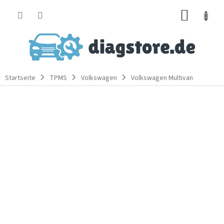
Zum
WARE
Inhalt
springen
Startseite
TPMS
Volkswagen
Volkswagen Multivan