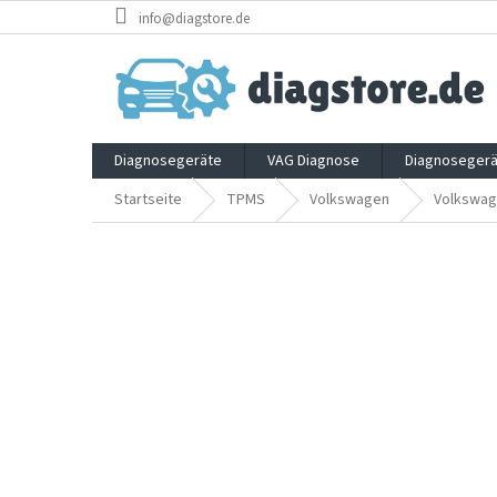
Zum
info@diagstore.de
Inhalt
springen
Diagnosegeräte
VAG Diagnose
Diagnosegerä
Startseite
TPMS
Volkswagen
Volkswag