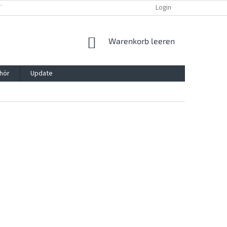
TTG, VERPACKG
IMPRESSUM
REKLAMATION UND WIDDERRUFSRECHT
Login
WARENKORB
Warenkorb leeren
hör
Update