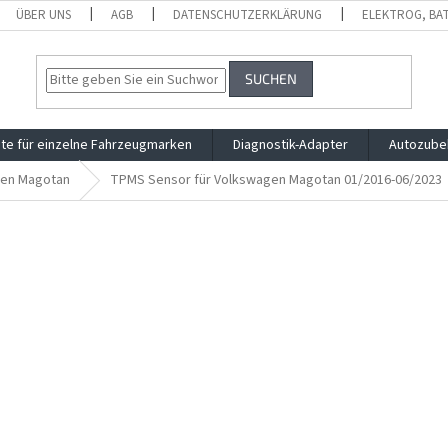
ÜBER UNS
AGB
DATENSCHUTZERKLÄRUNG
ELEKTROG, BA
SUCHEN
te für einzelne Fahrzeugmarken
Diagnostik-Adapter
Autozube
en Magotan
TPMS Sensor für Volkswagen Magotan 01/2016-06/2023