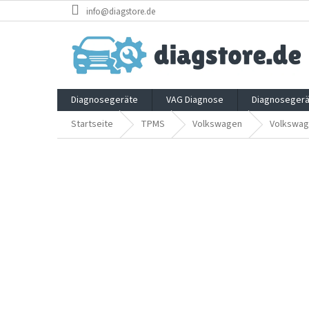
Zum
info@diagstore.de
Inhalt
springen
Diagnosegeräte
VAG Diagnose
Diagnosegerä
Startseite
TPMS
Volkswagen
Volkswa