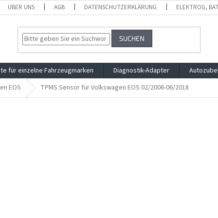
ÜBER UNS
AGB
DATENSCHUTZERKLÄRUNG
ELEKTROG, BA
SUCHEN
te für einzelne Fahrzeugmarken
Diagnostik-Adapter
Autozube
gen EOS
TPMS Sensor für Volkswagen EOS 02/2006-06/2018