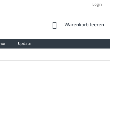
TTG, VERPACKG
IMPRESSUM
REKLAMATION UND WIDDERRUFSRECHT
Login
WARENKORB
Warenkorb leeren
hör
Update