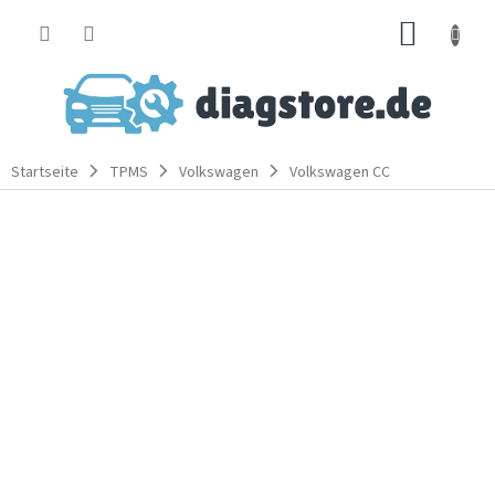
Zum
WARE
Inhalt
springen
Startseite
TPMS
Volkswagen
Volkswagen CC