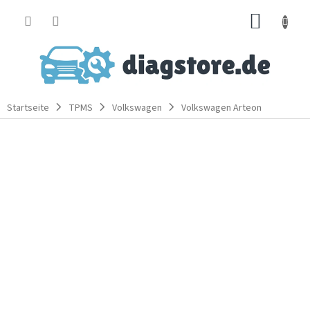
Zum
WARE
Inhalt
springen
Startseite
TPMS
Volkswagen
Volkswagen Arteon