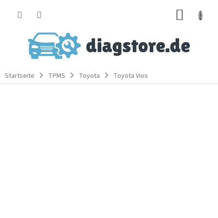
Zum
WARE
Inhalt
springen
Startseite
TPMS
Toyota
Toyota Vios