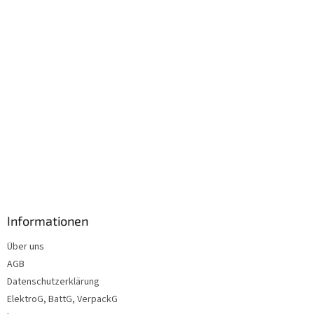
l
e
Informationen
Über uns
AGB
Datenschutzerklärung
ElektroG, BattG, VerpackG