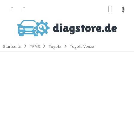
Zum
WARE
Inhalt
springen
Startseite
TPMS
Toyota
Toyota Venza