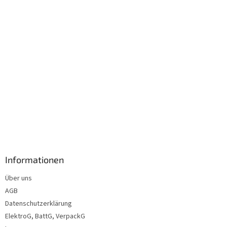
l
e
Informationen
Über uns
AGB
Datenschutzerklärung
ElektroG, BattG, VerpackG