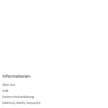
l
e
Informationen
Über uns
AGB
Datenschutzerklärung
ElektroG, BattG, VerpackG