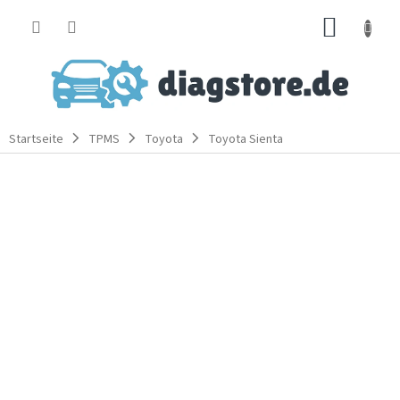
Zum
WARE
Inhalt
springen
Startseite
TPMS
Toyota
Toyota Sienta