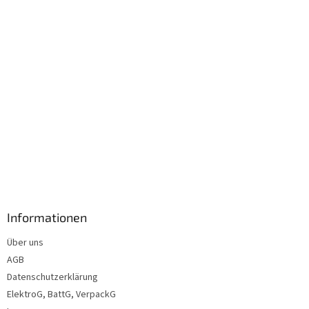
l
e
Informationen
Über uns
AGB
Datenschutzerklärung
ElektroG, BattG, VerpackG