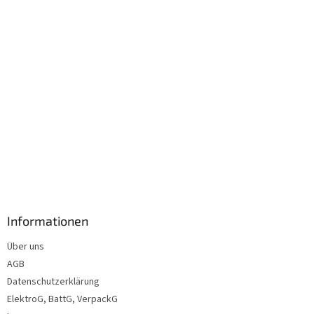
l
e
Informationen
Über uns
AGB
Datenschutzerklärung
ElektroG, BattG, VerpackG