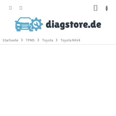
Zum
WARE
Inhalt
springen
Startseite
TPMS
Toyota
Toyota RAV4