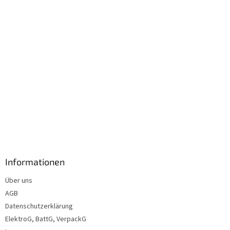
l
e
Informationen
Über uns
AGB
Datenschutzerklärung
ElektroG, BattG, VerpackG