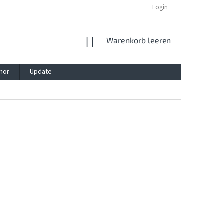
TTG, VERPACKG
IMPRESSUM
REKLAMATION UND WIDDERRUFSRECHT
Login
WARENKORB
Warenkorb leeren
hör
Update