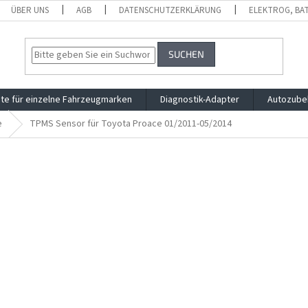
ÜBER UNS
AGB
DATENSCHUTZERKLÄRUNG
ELEKTROG, BA
SUCHEN
te für einzelne Fahrzeugmarken
Diagnostik-Adapter
Autozube
e
TPMS Sensor für Toyota Proace 01/2011-05/2014