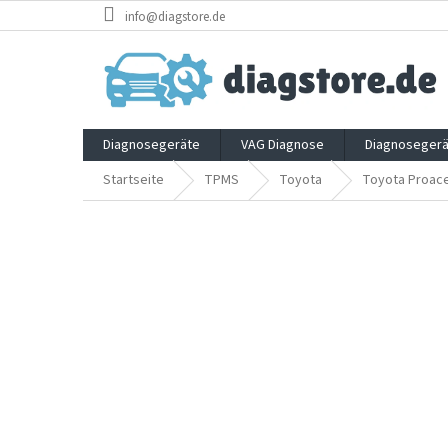
Zum
info@diagstore.de
Inhalt
springen
Diagnosegeräte
VAG Diagnose
Diagnosegerä
Startseite
TPMS
Toyota
Toyota Proac