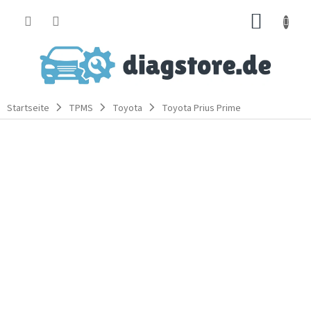
Zum
WARE
Inhalt
springen
Startseite
TPMS
Toyota
Toyota Prius Prime