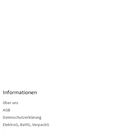
l
e
Informationen
Über uns
AGB
Datenschutzerklärung
ElektroG, BattG, VerpackG