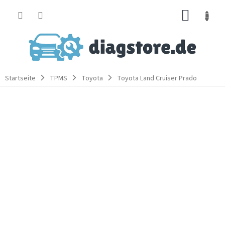
Zum
WARE
Inhalt
springen
Startseite
TPMS
Toyota
Toyota Land Cruiser Prado