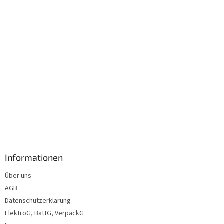
l
e
Informationen
Über uns
AGB
Datenschutzerklärung
ElektroG, BattG, VerpackG