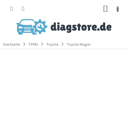
Zum
WARE
Inhalt
springen
Startseite
TPMS
Toyota
Toyota Kluger