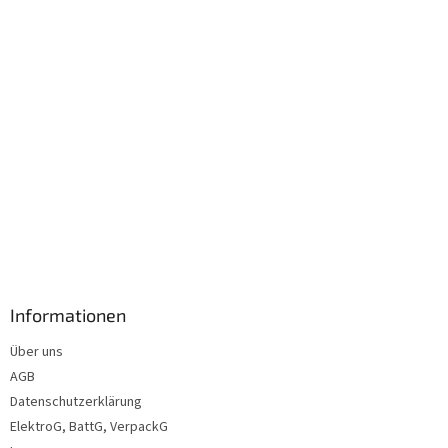
l
e
Informationen
Über uns
AGB
Datenschutzerklärung
ElektroG, BattG, VerpackG