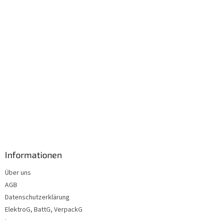
l
e
Informationen
Über uns
AGB
Datenschutzerklärung
ElektroG, BattG, VerpackG