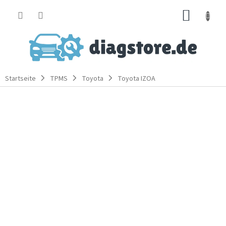
Zum
WARE
Inhalt
springen
Startseite
TPMS
Toyota
Toyota IZOA