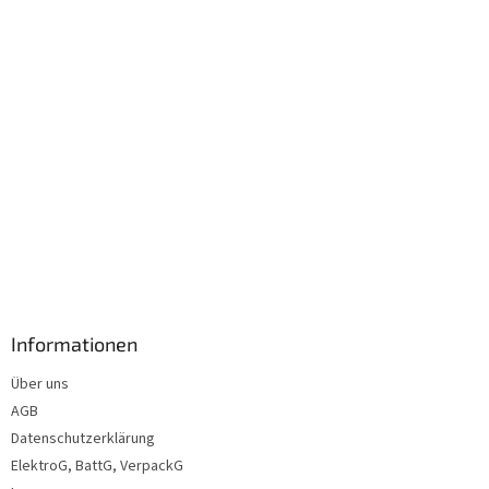
l
e
Informationen
Über uns
AGB
Datenschutzerklärung
ElektroG, BattG, VerpackG