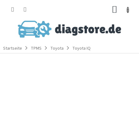
Zum
WARE
Inhalt
springen
Startseite
TPMS
Toyota
Toyota IQ