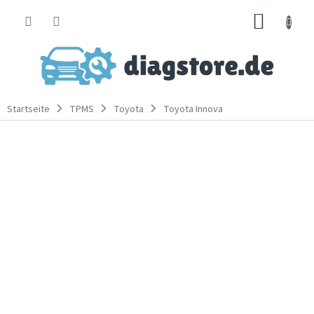
Zum
WARE
Inhalt
springen
Startseite
TPMS
Toyota
Toyota Innova