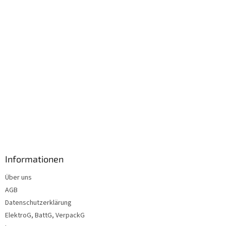
l
e
Informationen
Über uns
AGB
Datenschutzerklärung
ElektroG, BattG, VerpackG