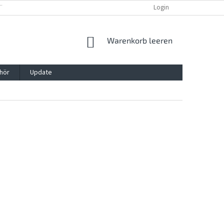
TTG, VERPACKG
IMPRESSUM
REKLAMATION UND WIDDERRUFSRECHT
Login
WARENKORB
Warenkorb leeren
hör
Update