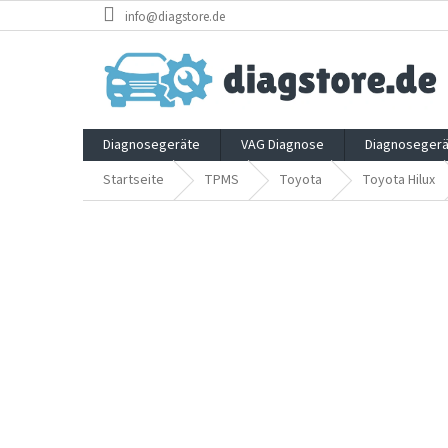
Zum
info@diagstore.de
Inhalt
springen
Diagnosegeräte
VAG Diagnose
Diagnosegerä
Startseite
TPMS
Toyota
Toyota Hilux