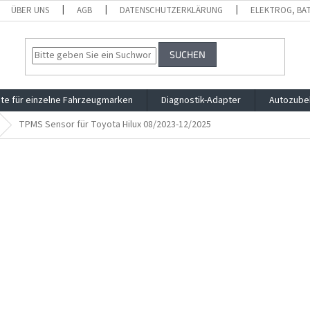
ÜBER UNS
AGB
DATENSCHUTZERKLÄRUNG
ELEKTROG, BA
SUCHEN
te für einzelne Fahrzeugmarken
Diagnostik-Adapter
Autozube
TPMS Sensor für Toyota Hilux 08/2023-12/2025