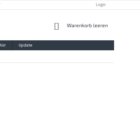
TTG, VERPACKG
IMPRESSUM
REKLAMATION UND WIDDERRUFSRECHT
Login
WARENKORB
Warenkorb leeren
hör
Update