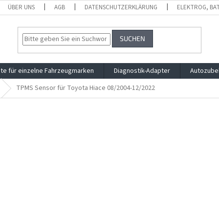
ÜBER UNS
AGB
DATENSCHUTZERKLÄRUNG
ELEKTROG, BA
SUCHEN
te für einzelne Fahrzeugmarken
Diagnostik-Adapter
Autozube
TPMS Sensor für Toyota Hiace 08/2004-12/2022