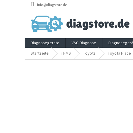
Zum
info@diagstore.de
Inhalt
springen
Diagnosegeräte
VAG Diagnose
Diagnosegerä
Startseite
TPMS
Toyota
Toyota Hiace