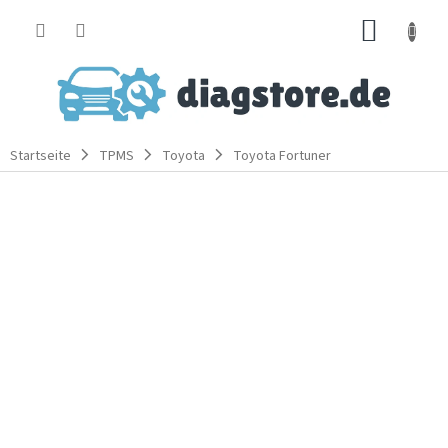
Zum
WARE
Inhalt
springen
Startseite
TPMS
Toyota
Toyota Fortuner