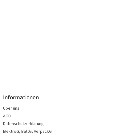
l
e
Informationen
Über uns
AGB
Datenschutzerklärung
ElektroG, BattG, VerpackG