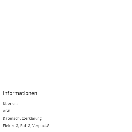
l
e
Informationen
Über uns
AGB
Datenschutzerklärung
ElektroG, BattG, VerpackG