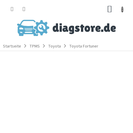
Zum
WARE
Inhalt
springen
Startseite
TPMS
Toyota
Toyota Fortuner