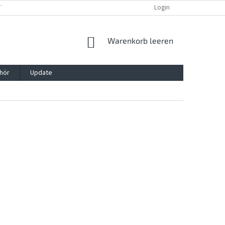
TTG, VERPACKG
IMPRESSUM
REKLAMATION UND WIDDERRUFSRECHT
Login
WARENKORB
Warenkorb leeren
hör
Update