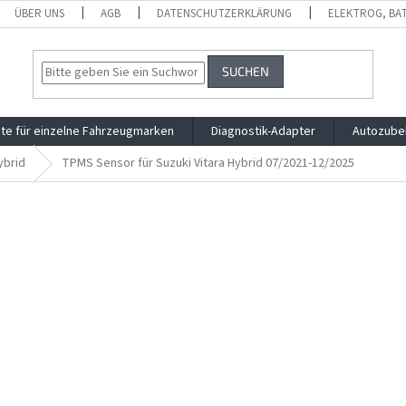
ÜBER UNS
AGB
DATENSCHUTZERKLÄRUNG
ELEKTROG, BA
SUCHEN
te für einzelne Fahrzeugmarken
Diagnostik-Adapter
Autozube
ybrid
TPMS Sensor für Suzuki Vitara Hybrid 07/2021-12/2025