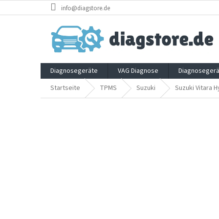
Zum
info@diagstore.de
Inhalt
springen
Diagnosegeräte
VAG Diagnose
Diagnosegerä
Startseite
TPMS
Suzuki
Suzuki Vitara H