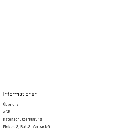
l
e
Informationen
Über uns
AGB
Datenschutzerklärung
ElektroG, BattG, VerpackG