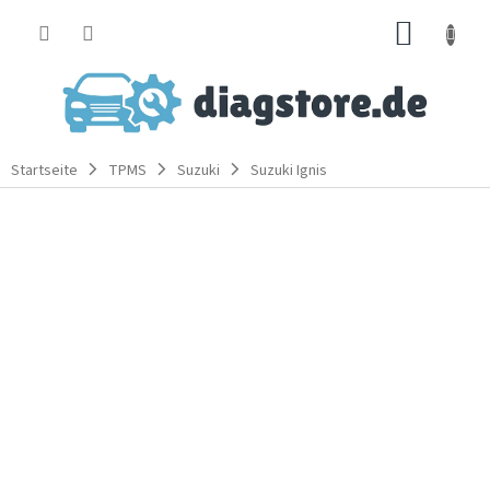
Zum
WARE
Inhalt
springen
Startseite
TPMS
Suzuki
Suzuki Ignis