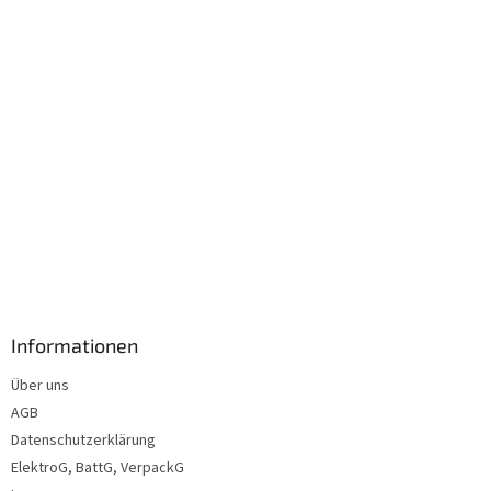
l
e
Informationen
Über uns
AGB
Datenschutzerklärung
ElektroG, BattG, VerpackG