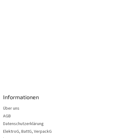
l
e
Informationen
Über uns
AGB
Datenschutzerklärung
ElektroG, BattG, VerpackG