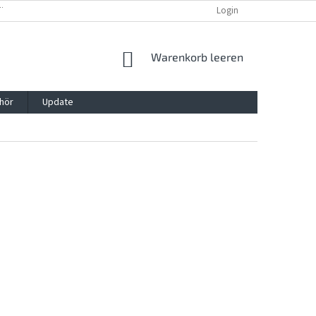
TTG, VERPACKG
IMPRESSUM
REKLAMATION UND WIDDERRUFSRECHT
Login
WARENKORB
Warenkorb leeren
hör
Update