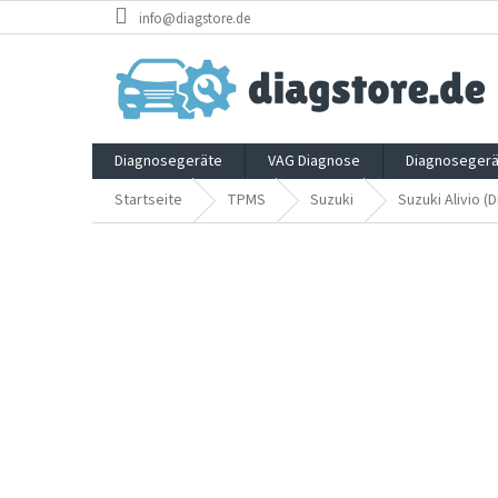
Zum
info@diagstore.de
Inhalt
springen
Diagnosegeräte
VAG Diagnose
Diagnosegerä
Startseite
TPMS
Suzuki
Suzuki Alivio (D