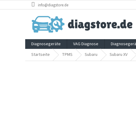
Zum
info@diagstore.de
Inhalt
springen
Diagnosegeräte
VAG Diagnose
Diagnosegerä
Startseite
TPMS
Subaru
Subaru XV