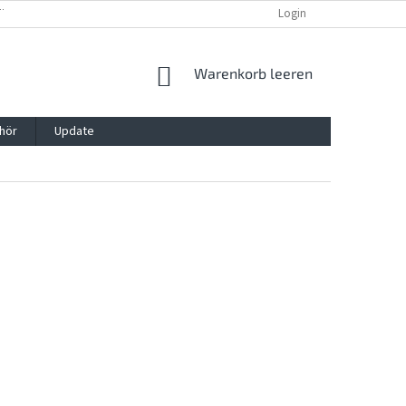
TTG, VERPACKG
IMPRESSUM
REKLAMATION UND WIDDERRUFSRECHT
Login
WARENKORB
Warenkorb leeren
hör
Update