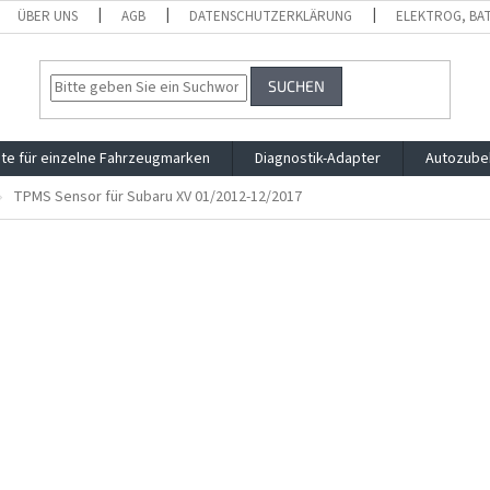
ÜBER UNS
AGB
DATENSCHUTZERKLÄRUNG
ELEKTROG, BA
SUCHEN
te für einzelne Fahrzeugmarken
Diagnostik-Adapter
Autozube
TPMS Sensor für Subaru XV 01/2012-12/2017