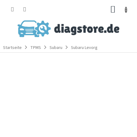
Zum
WARE
Inhalt
springen
Startseite
TPMS
Subaru
Subaru Levorg