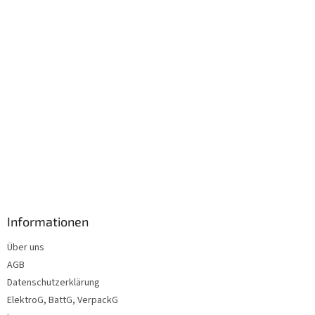
l
e
Informationen
Über uns
AGB
Datenschutzerklärung
ElektroG, BattG, VerpackG