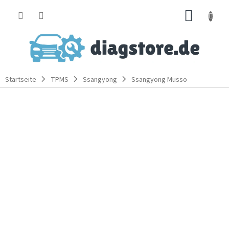
Zum
WARE
Inhalt
springen
Startseite
TPMS
Ssangyong
Ssangyong Musso