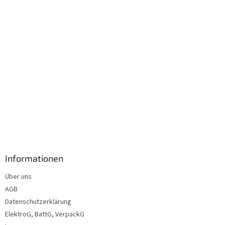
l
e
Informationen
Über uns
AGB
Datenschutzerklärung
ElektroG, BattG, VerpackG