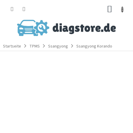
Zum
WARE
Inhalt
springen
Startseite
TPMS
Ssangyong
Ssangyong Korando