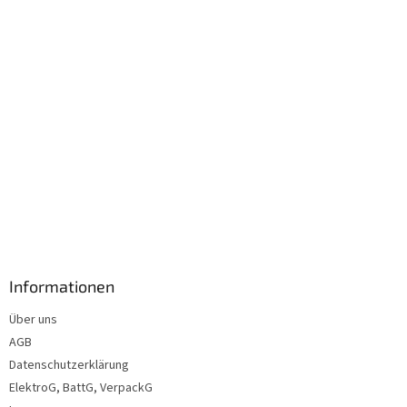
l
e
Informationen
Über uns
AGB
Datenschutzerklärung
ElektroG, BattG, VerpackG