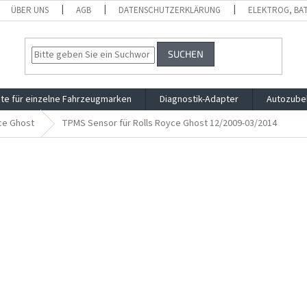
ÜBER UNS
AGB
DATENSCHUTZERKLÄRUNG
ELEKTROG, BA
SUCHEN
te für einzelne Fahrzeugmarken
Diagnostik-Adapter
Autozube
ce Ghost
TPMS Sensor für Rolls Royce Ghost 12/2009-03/2014