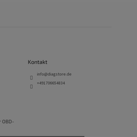
Kontakt
info
@
diagstore.de
+491706654834
r OBD-