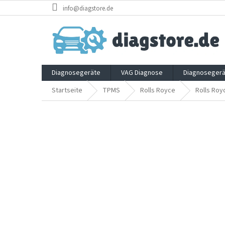
Zum
info@diagstore.de
Inhalt
springen
Diagnosegeräte
VAG Diagnose
Diagnosegerä
Startseite
TPMS
Rolls Royce
Rolls Roy