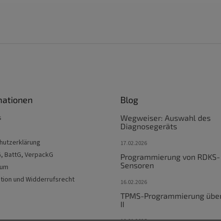
mationen
Blog
s
Wegweiser: Auswahl des
Diagnosegeräts
hutzerklärung
17.02.2026
G, BattG, VerpackG
Programmierung von RDKS-
Sensoren
sum
tion und Widderrufsrecht
16.02.2026
TPMS-Programmierung übe
II