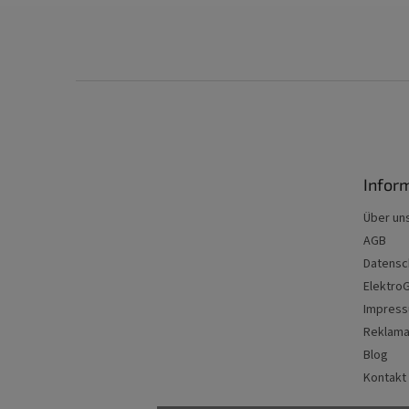
F
u
ß
z
e
Infor
i
l
Über un
e
AGB
Datensc
Elektro
Impres
Reklama
Blog
Kontakt