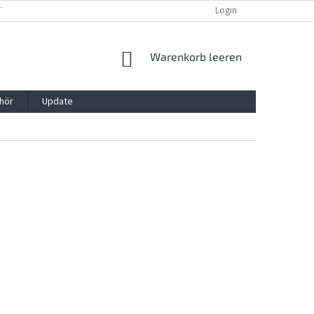
TTG, VERPACKG
IMPRESSUM
REKLAMATION UND WIDDERRUFSRECHT
Login
WARENKORB
Warenkorb leeren
hör
Update