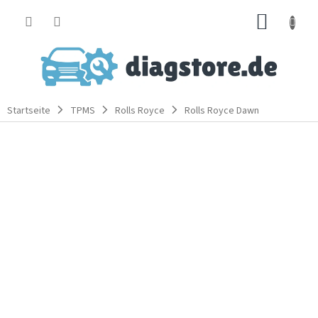
Zum
WARE
Inhalt
springen
Startseite
TPMS
Rolls Royce
Rolls Royce Dawn