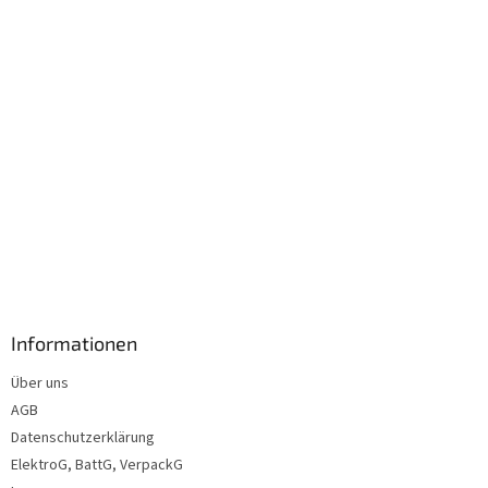
l
e
Informationen
Über uns
AGB
Datenschutzerklärung
ElektroG, BattG, VerpackG