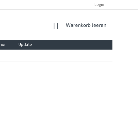
TTG, VERPACKG
IMPRESSUM
REKLAMATION UND WIDDERRUFSRECHT
Login
WARENKORB
Warenkorb leeren
hör
Update