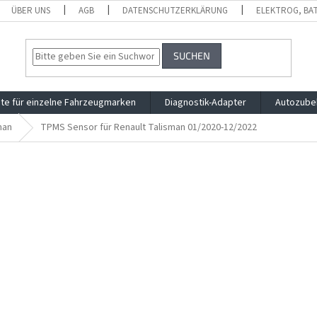
ÜBER UNS
AGB
DATENSCHUTZERKLÄRUNG
ELEKTROG, BA
SUCHEN
te für einzelne Fahrzeugmarken
Diagnostik-Adapter
Autozube
man
TPMS Sensor für Renault Talisman 01/2020-12/2022