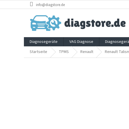
Zum
info@diagstore.de
Inhalt
springen
Diagnosegeräte
VAG Diagnose
Diagnosegerä
Startseite
TPMS
Renault
Renault Talis