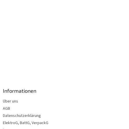
l
e
Informationen
Über uns
AGB
Datenschutzerklärung
ElektroG, BattG, VerpackG