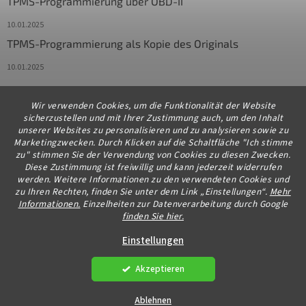
TPMS-Programmierung über OBD-II
10.01.2025
TPMS-Programmierung als Kopie des Originals
10.01.2025
Wir verwenden Cookies, um die Funktionalität der Website
Kontakt
sicherzustellen und mit Ihrer Zustimmung auch, um den Inhalt
unserer Websites zu personalisieren und zu analysieren sowie zu
info
@
diagstore.de
Marketingzwecken. Durch Klicken auf die Schaltfläche "Ich stimme
zu" stimmen Sie der Verwendung von Cookies zu diesen Zwecken.
+491706654834
Diese Zustimmung ist freiwillig und kann jederzeit widerrufen
werden. Weitere Informationen zu den verwendeten Cookies und
zu Ihren Rechten, finden Sie unter dem Link „Einstellungen“.
Mehr
Informationen.
Einzelheiten zur Datenverarbeitung durch Google
finden Sie hier.
Erstellt von Shoptet Premium
Einstellungen
Akzeptieren
Copyright 2026
diagstore.de
. Alle Rechte vorbehalten.
Cookie-
Einstellungen ändern
Ablehnen